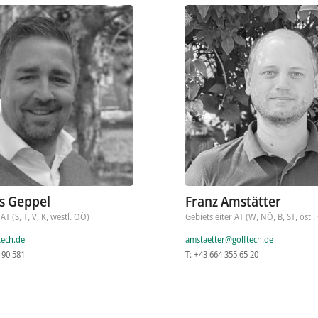
s Geppel
Franz Amstätter
AT (S, T, V, K, westl. OÖ)
Gebietsleiter AT (W, NÖ, B, ST, östl
tech.de
amstaetter@golftech.de
 90 581
T: +43 664 355 65 20