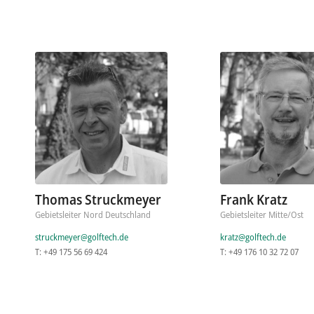
Thomas Struckmeyer
Frank Kratz
Gebietsleiter Nord Deutschland
Gebietsleiter Mitte/Ost
struckmeyer@golftech.de
kratz@golftech.de
T: +49 175 56 69 424
T: +49 176 10 32 72 07