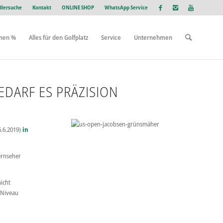
lersuche
Kontakt
ONLINE SHOP
WhatsApp Service
onen %
Alles für den Golfplatz
Service
Unternehmen
EDARF ES PRÄZISION
6.6.2019)
in
ernseher
nicht
 Niveau