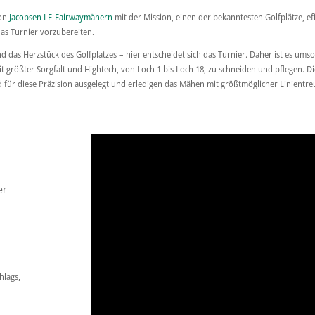
von
Jacobsen LF-Fairwaymähern
mit der Mission, einen der bekanntesten Golfplätze, ef
das Turnier vorzubereiten.
d das Herzstück des Golfplatzes – hier entscheidet sich das Turnier. Daher ist es umso
t größter Sorgfalt und Hightech, von Loch 1 bis Loch 18, zu schneiden und pflegen. 
 für diese Präzision ausgelegt und erledigen das Mähen mit größtmöglicher Linientre
er
hlags,