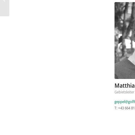
Lithium Technologie
Matthia
Gebietsleiter 
geppel@golf
T: +43 664 81