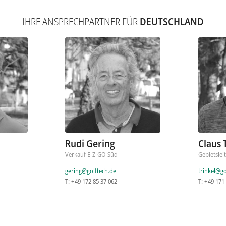
IHRE ANSPRECHPARTNER FÜR
DEUTSCHLAND
Rudi Gering
Claus 
Verkauf E-Z-GO Süd
Gebietslei
gering@golftech.de
trinkel@go
T: +49 172 85 37 062
T: +49 171