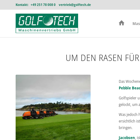
Kontakt:
+49 251 78 008 0
vertrieb@golftech.de
Mas
UM DEN RASEN FÜR 
Das Wochene
Pebble Bea
Golfspieler 
gelockt, um a
Was jedoch h
ersichtlich 
bringen.
Jacobsen
, i