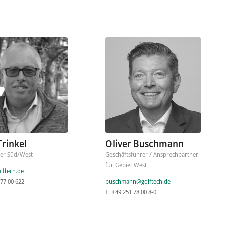
Trinkel
Oliver Buschmann
ter Süd/West
Geschäftsführer / Ansprechpartner
für Gebiet West
lftech.de
 77 00 622
buschmann@golftech.de
T: +49 251 78 00 8-0