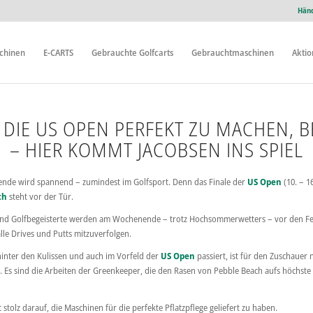
Händ
chinen
E-CARTS
Gebrauchte Golfcarts
Gebrauchtmaschinen
Akti
DIE US OPEN PERFEKT ZU MACHEN, B
– HIER KOMMT JACOBSEN INS SPIEL
nde wird spannend – zumindest im Golfsport. Denn das Finale der
US Open
(10. – 1
ch
steht vor der Tür.
und Golfbegeisterte werden am Wochenende – trotz Hochsommerwetters – vor den F
lle Drives und Putts mitzuverfolgen.
inter den Kulissen und auch im Vorfeld der
US Open
passiert, ist für den Zuschauer 
ist. Es sind die Arbeiten der Greenkeeper, die den Rasen von Pebble Beach aufs höchste
st stolz darauf, die Maschinen für die perfekte Pflatzpflege geliefert zu haben.