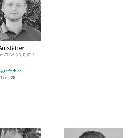
Amstätter
er AT (W, NÖ, B, ST, östl.
r@golftech.de
 355 65 20