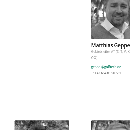
Matthias Geppe
Gebietsleiter AT (S, T, V, K
OÖ)
geppel@golftech.de
T: +43 664 81 90 581