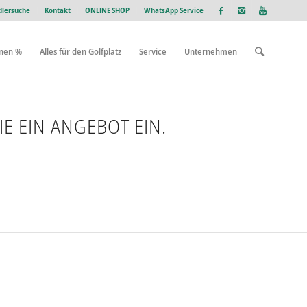
lersuche
Kontakt
ONLINE SHOP
WhatsApp Service
onen %
Alles für den Golfplatz
Service
Unternehmen
E EIN ANGEBOT EIN.