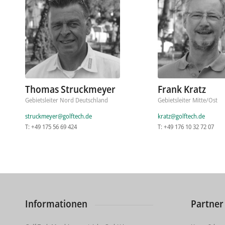
Thomas Struckmeyer
Frank Kratz
Gebietsleiter Nord Deutschland
Gebietsleiter Mitte/Ost
struckmeyer@golftech.de
kratz@golftech.de
T: +49 175 56 69 424
T: +49 176 10 32 72 07
Informationen
Partner