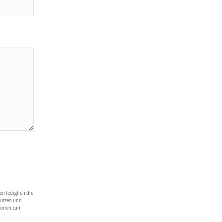
n lediglich die
nutzen und
tionen zum