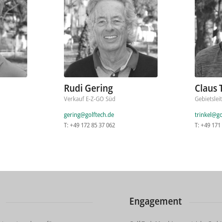
Rudi Gering
Claus 
Verkauf E-Z-GO Süd
Gebietslei
gering@golftech.de
trinkel@go
T: +49 172 85 37 062
T: +49 171
Engagement