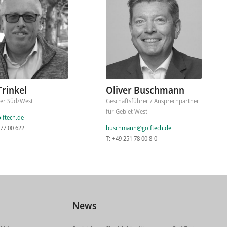
Trinkel
Oliver Buschmann
ter Süd/West
Geschäftsführer / Ansprechpartner
für Gebiet West
lftech.de
 77 00 622
buschmann@golftech.de
T: +49 251 78 00 8-0
News