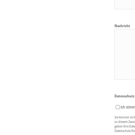
Nachricht
Datenschutz
Ich stim
Sie können sich
zu diesem Zwec
geben Ihre Date
Datenschutz fin