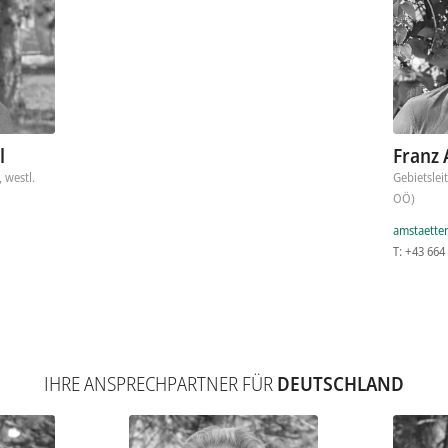
l
Franz 
, westl.
Gebietsleit
OÖ)
amstaette
T: +43 664
IHRE ANSPRECHPARTNER FÜR
DEUTSCHLAND