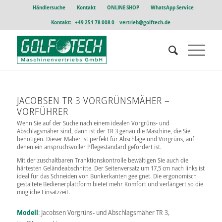
Händlersuche
Kontakt
ONLINE SHOP
WhatsApp Service
Kontakt:
+49 251 78 008 0
vertrieb@golftech.de
JACOBSEN TR 3 VORGRÜNSMÄHER –
VORFÜHRER
Wenn Sie auf der Suche nach einem idealen Vorgrüns- und
Abschlagsmäher sind, dann ist der TR 3 genau die Maschine, die Sie
benötigen. Dieser Mäher ist perfekt für Abschläge und Vorgrüns, auf
denen ein anspruchsvoller Pflegestandard gefordert ist.
Mit der zuschaltbaren Tranktionskontrolle bewältigen Sie auch die
härtesten Geländeabschnitte. Der Seitenversatz um 17,5 cm nach links ist
ideal für das Schneiden von Bunkerkanten geeignet. Die ergonomisch
gestaltete Bedienerplattform bietet mehr Komfort und verlängert so die
mögliche Einsatzzeit.
Modell
: Jacobsen Vorgrüns- und Abschlagsmäher TR 3,