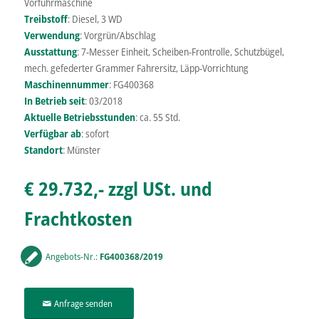
Vorführmaschine
Treibstoff
: Diesel, 3 WD
Verwendung
: Vorgrün/Abschlag
Ausstattung
: 7-Messer Einheit, Scheiben-Frontrolle, Schutzbügel,
mech. gefederter Grammer Fahrersitz, Läpp-Vorrichtung
Maschinennummer
: FG400368
In Betrieb seit
: 03/2018
Aktuelle
Betriebsstunden
: ca. 55 Std.
Verfügbar ab
: sofort
Standort
: Münster
€ 29.732,- zzgl USt. und
Frachtkosten
Angebots-Nr.:
FG400368/2019
Anfrage senden