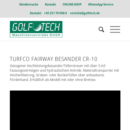
Händlersuche
Kontakt
ONLINE SHOP
WhatsApp Service
Kontakt:
+49 251 78 008 0
vertrieb@golftech.de
TURFCO FAIRWAY BESANDER CR-10
Gezogener Hochleistungsbesander/Tellerstreuer mit über 3 m3
Fassungsvermögen und hydraulischem Antrieb. Materialtransporter mit
Hochentleerung, Graben- oder Bunkerfüllen über anbaubares
Förderband. Erhältlich als Modell mit oder ohne Bremse.