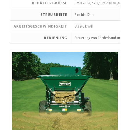
BEHÄLTERGRÖSSE
L x B x H 4,7 x 2,13 x 2,18 m, galvani
STREUBREITE
6 m bis 12 m
ARBEITSGESCHWINDIGKEIT
Bis 9,6 km/h
BEDIENUNG
Steuerung von Förderband und Tell