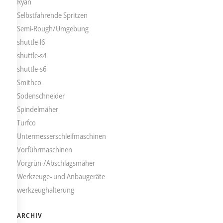
Ryan
Selbstfahrende Spritzen
Semi-Rough/Umgebung
shuttle-l6
shuttle-s4
shuttle-s6
Smithco
Sodenschneider
Spindelmäher
Turfco
Untermesserschleifmaschinen
Vorführmaschinen
Vorgrün-/Abschlagsmäher
Werkzeuge- und Anbaugeräte
werkzeughalterung
ARCHIV