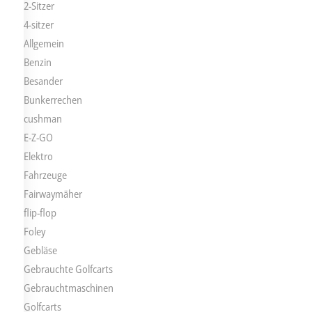
2-Sitzer
4-sitzer
Allgemein
Benzin
Besander
Bunkerrechen
cushman
E-Z-GO
Elektro
Fahrzeuge
Fairwaymäher
flip-flop
Foley
Gebläse
Gebrauchte Golfcarts
Gebrauchtmaschinen
Golfcarts