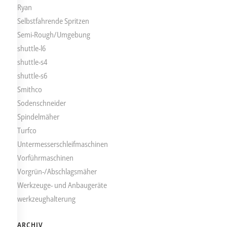
Ryan
Selbstfahrende Spritzen
Semi-Rough/Umgebung
shuttle-l6
shuttle-s4
shuttle-s6
Smithco
Sodenschneider
Spindelmäher
Turfco
Untermesserschleifmaschinen
Vorführmaschinen
Vorgrün-/Abschlagsmäher
Werkzeuge- und Anbaugeräte
werkzeughalterung
ARCHIV