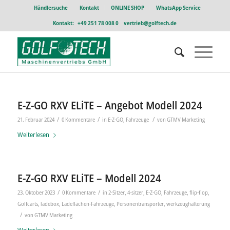
Händlersuche
Kontakt
ONLINE SHOP
WhatsApp Service
Kontakt:
+49 251 78 008 0
vertrieb@golftech.de
E-Z-GO RXV ELiTE – Angebot Modell 2024
/
/
/
21. Februar 2024
0 Kommentare
in
E-Z-GO
,
Fahrzeuge
von
GTMV Marketing
Weiterlesen
E-Z-GO RXV ELiTE – Modell 2024
/
/
23. Oktober 2023
0 Kommentare
in
2-Sitzer
,
4-sitzer
,
E-Z-GO
,
Fahrzeuge
,
flip-flop
,
Golfcarts
,
ladebox
,
Ladeflächen-Fahrzeuge
,
Personentransporter
,
werkzeughalterung
/
von
GTMV Marketing