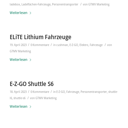
/
ladebox
,
Ladeflächen-Fahrzeuge
,
Personentransporter
von
GTMV Marketing
Weiterlesen
ELiTE Lithium Fahrzeuge
/
/
/
19. April 2023
0 Kommentare
in
cushman
,
E-Z-GO
,
Elektro
,
Fahrzeuge
von
GTMV Marketing
Weiterlesen
E-Z-GO Shuttle S6
/
/
18. April 2023
0 Kommentare
in
E-Z-GO
,
Fahrzeuge
,
Personentransporter
,
shuttle-
/
l6
,
shuttle-s6
von
GTMV Marketing
Weiterlesen