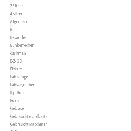
2-Sitzer
4-sitzer
Allgemein
Benzin
Besander
Bunkerrechen
cushman
E-Z-GO
Elektro
Fahrzeuge
Fairwaymäher
flip-flop
Foley
Gebläse
Gebrauchte Golfcarts
Gebrauchtmaschinen