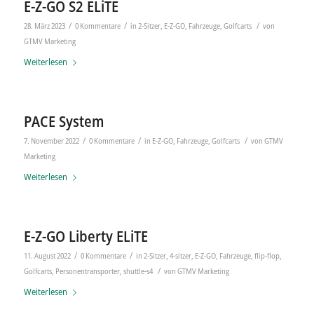
E-Z-GO S2 ELiTE
/
/
/
28. März 2023
0 Kommentare
in
2-Sitzer
,
E-Z-GO
,
Fahrzeuge
,
Golfcarts
von
GTMV Marketing
Weiterlesen
PACE System
/
/
/
7. November 2022
0 Kommentare
in
E-Z-GO
,
Fahrzeuge
,
Golfcarts
von
GTMV
Marketing
Weiterlesen
E-Z-GO Liberty ELiTE
/
/
11. August 2022
0 Kommentare
in
2-Sitzer
,
4-sitzer
,
E-Z-GO
,
Fahrzeuge
,
flip-flop
,
/
Golfcarts
,
Personentransporter
,
shuttle-s4
von
GTMV Marketing
Weiterlesen