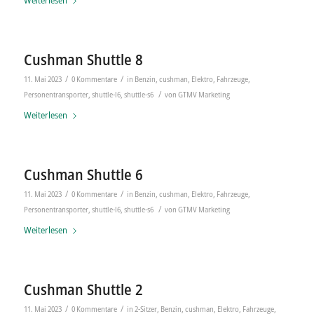
Weiterlesen
Cushman Shuttle 8
/
/
11. Mai 2023
0 Kommentare
in
Benzin
,
cushman
,
Elektro
,
Fahrzeuge
,
/
Personentransporter
,
shuttle-l6
,
shuttle-s6
von
GTMV Marketing
Weiterlesen
Cushman Shuttle 6
/
/
11. Mai 2023
0 Kommentare
in
Benzin
,
cushman
,
Elektro
,
Fahrzeuge
,
/
Personentransporter
,
shuttle-l6
,
shuttle-s6
von
GTMV Marketing
Weiterlesen
Cushman Shuttle 2
/
/
11. Mai 2023
0 Kommentare
in
2-Sitzer
,
Benzin
,
cushman
,
Elektro
,
Fahrzeuge
,