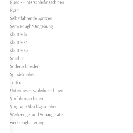
Rund-/Hinterschleifmaschinen
Ryan
Selbstfahrende Spritzen
Semi-Rough/Umgebung
shuttle-l6
shuttle-s4
shuttle-s6
Smithco
Sodenschneider
Spindelmäher
Turfco
Untermesserschleifmaschinen
Vorführmaschinen
Vorgrün-/Abschlagsmäher
Werkzeuge- und Anbaugeräte
werkzeughalterung