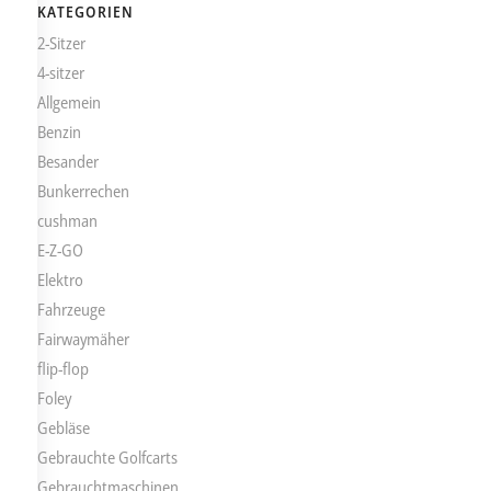
KATEGORIEN
2-Sitzer
4-sitzer
Allgemein
Benzin
Besander
Bunkerrechen
cushman
E-Z-GO
Elektro
Fahrzeuge
Fairwaymäher
flip-flop
Foley
Gebläse
Gebrauchte Golfcarts
Gebrauchtmaschinen