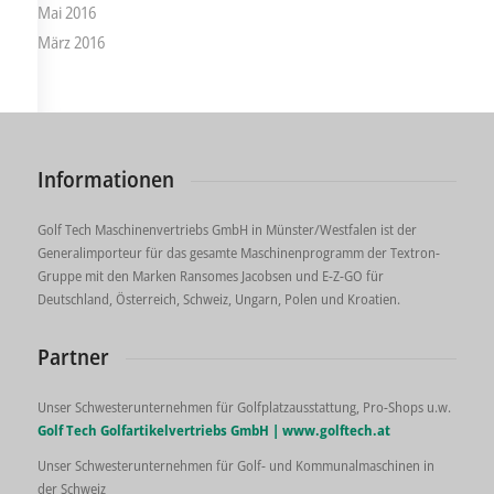
Mai 2016
März 2016
Informationen
Golf Tech Maschinenvertriebs GmbH in Münster/Westfalen ist der
Generalimporteur für das gesamte Maschinenprogramm der Textron-
Gruppe mit den Marken Ransomes Jacobsen und E-Z-GO für
Deutschland, Österreich, Schweiz, Ungarn, Polen und Kroatien.
Partner
Unser Schwesterunternehmen für Golfplatzausstattung, Pro-Shops u.w.
Golf Tech Golfartikelvertriebs GmbH |
www.golftech.at
Unser Schwesterunternehmen für Golf- und Kommunalmaschinen in
der Schweiz