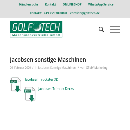
Händlersuche
Kontakt
ONLINE SHOP
WhatsApp Service
Kontakt:
+49 251 78 008 0
vertrieb@golftech.de
Jacobsen sonstige Maschinen
/
/
26. Februar 2020
in
Jacobsen Sonstige Maschinen
von
GTMV Marketing
Jacobsen Truckster XD
Jacobsen Trimtek Decks