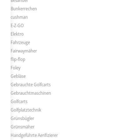
Besander
Bunkerrechen
cushman
E-Z-GO
Elektro
Fahrzeuge
Fairwaymäher
flip-flop
Foley
Gebläse
Gebrauchte Golfcarts
Gebrauchtmaschinen
Golfcarts
Golfplatztechnik
Grünsbügler
Grünsmäher
Handgeführte Aerifizierer